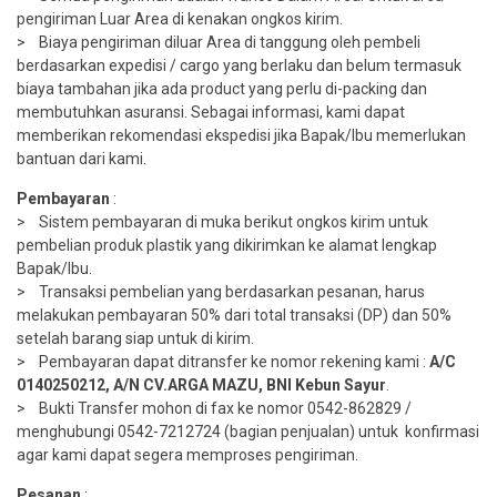
pengiriman Luar Area di kenakan ongkos kirim.
> Biaya pengiriman diluar Area di tanggung oleh pembeli
berdasarkan expedisi / cargo yang berlaku dan belum termasuk
biaya tambahan jika ada product yang perlu di-packing dan
membutuhkan asuransi. Sebagai informasi, kami dapat
memberikan rekomendasi ekspedisi jika Bapak/Ibu memerlukan
bantuan dari kami.
Pembayaran
:
> Sistem pembayaran di muka berikut ongkos kirim untuk
pembelian produk plastik yang dikirimkan ke alamat lengkap
Bapak/Ibu.
> Transaksi pembelian yang berdasarkan pesanan, harus
melakukan pembayaran 50% dari total transaksi (DP) dan 50%
setelah barang siap untuk di kirim.
> Pembayaran dapat ditransfer ke nomor rekening kami :
A/C
0140250212, A/N CV.ARGA MAZU, BNI Kebun Sayur
.
> Bukti Transfer mohon di fax ke nomor 0542-862829 /
menghubungi 0542-7212724 (bagian penjualan) untuk konfirmasi
agar kami dapat segera memproses pengiriman.
Pesanan
: