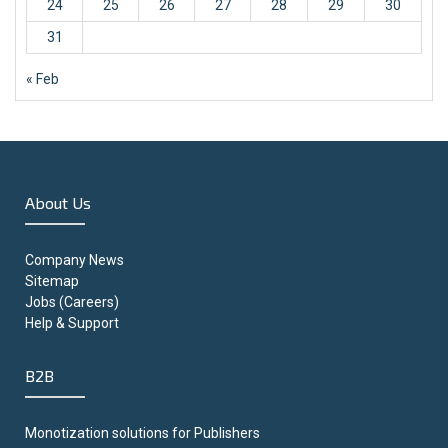
24
25
26
27
28
29
30
31
« Feb
About Us
Company News
Sitemap
Jobs (Careers)
Help & Support
B2B
Monotization solutions for Publishers