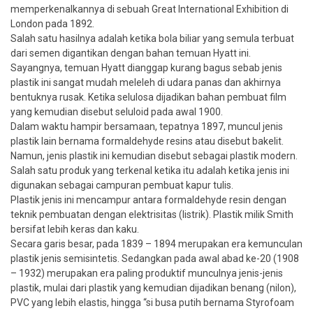
memperkenalkannya di sebuah Great International Exhibition di
London pada 1892.
Salah satu hasilnya adalah ketika bola biliar yang semula terbuat
dari semen digantikan dengan bahan temuan Hyatt ini.
Sayangnya, temuan Hyatt dianggap kurang bagus sebab jenis
plastik ini sangat mudah meleleh di udara panas dan akhirnya
bentuknya rusak. Ketika selulosa dijadikan bahan pembuat film
yang kemudian disebut seluloid pada awal 1900.
Dalam waktu hampir bersamaan, tepatnya 1897, muncul jenis
plastik lain bernama formaldehyde resins atau disebut bakelit.
Namun, jenis plastik ini kemudian disebut sebagai plastik modern.
Salah satu produk yang terkenal ketika itu adalah ketika jenis ini
digunakan sebagai campuran pembuat kapur tulis.
Plastik jenis ini mencampur antara formaldehyde resin dengan
teknik pembuatan dengan elektrisitas (listrik). Plastik milik Smith
bersifat lebih keras dan kaku.
Secara garis besar, pada 1839 – 1894 merupakan era kemunculan
plastik jenis semisintetis. Sedangkan pada awal abad ke-20 (1908
– 1932) merupakan era paling produktif munculnya jenis-jenis
plastik, mulai dari plastik yang kemudian dijadikan benang (nilon),
PVC yang lebih elastis, hingga “si busa putih bernama Styrofoam