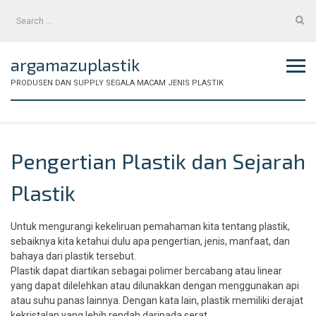
Skip
Search
to
for:
content
argamazuplastik
PRODUSEN DAN SUPPLY SEGALA MACAM JENIS PLASTIK
Pengertian Plastik dan Sejarah
Plastik
Untuk mengurangi kekeliruan pemahaman kita tentang plastik,
sebaiknya kita ketahui dulu apa pengertian, jenis, manfaat, dan
bahaya dari plastik tersebut.
Plastik dapat diartikan sebagai polimer bercabang atau linear
yang dapat dilelehkan atau dilunakkan dengan menggunakan api
atau suhu panas lainnya. Dengan kata lain, plastik memiliki derajat
kekristalan yang lebih rendah daripada serat.