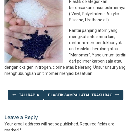
Plastik dikategorikan
berdasarkan unsur polimernya
( Vinyl, Polyethilene, Acrylic
Silicone, Urethane dll)
Rantai panjang atom yang
mengikat satu sama lain,
rantai ini membentukbanyak
unit molekul berulang atau
“Monomer”. Yang umum terdiri
dari polimer karbon saja atau
dengan oksigen, nitrogen, clorine atau belerang. Unsur unsur yang
menghubungkan unit momer menjadi kesatuan.
Post
TALI RAPIA
PLASTIK SAMPAH ATAU TRASH BAG
navigation
Leave a Reply
Your email address will not be published.
Required fields are
marked
*