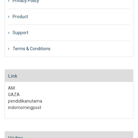
Privacy Policy
Product
Support
Terms & Conditions
Link
AM
GAZA
pendidikanutama
indomorningpost
Visitor