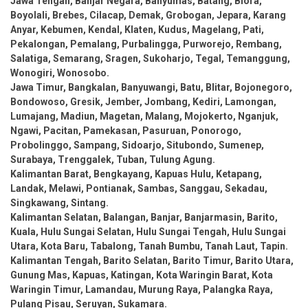
Jawa Tengah, Banjar Negara, Banyumas, Batang, Blora,
Boyolali, Brebes, Cilacap, Demak, Grobogan, Jepara, Karang
Anyar, Kebumen, Kendal, Klaten, Kudus, Magelang, Pati,
Pekalongan, Pemalang, Purbalingga, Purworejo, Rembang,
Salatiga, Semarang, Sragen, Sukoharjo, Tegal, Temanggung,
Wonogiri, Wonosobo.
Jawa Timur, Bangkalan, Banyuwangi, Batu, Blitar, Bojonegoro,
Bondowoso, Gresik, Jember, Jombang, Kediri, Lamongan,
Lumajang, Madiun, Magetan, Malang, Mojokerto, Nganjuk,
Ngawi, Pacitan, Pamekasan, Pasuruan, Ponorogo,
Probolinggo, Sampang, Sidoarjo, Situbondo, Sumenep,
Surabaya, Trenggalek, Tuban, Tulung Agung.
Kalimantan Barat, Bengkayang, Kapuas Hulu, Ketapang,
Landak, Melawi, Pontianak, Sambas, Sanggau, Sekadau,
Singkawang, Sintang.
Kalimantan Selatan, Balangan, Banjar, Banjarmasin, Barito,
Kuala, Hulu Sungai Selatan, Hulu Sungai Tengah, Hulu Sungai
Utara, Kota Baru, Tabalong, Tanah Bumbu, Tanah Laut, Tapin.
Kalimantan Tengah, Barito Selatan, Barito Timur, Barito Utara,
Gunung Mas, Kapuas, Katingan, Kota Waringin Barat, Kota
Waringin Timur, Lamandau, Murung Raya, Palangka Raya,
Pulang Pisau, Seruyan, Sukamara.