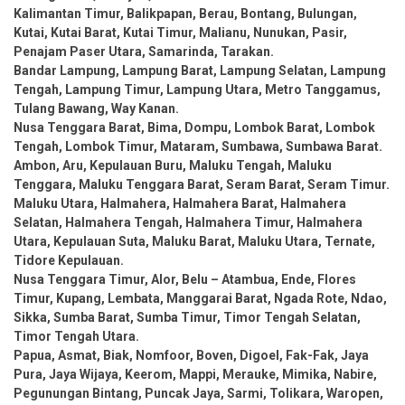
Kalimantan Timur, Balikpapan, Berau, Bontang, Bulungan,
Kutai, Kutai Barat, Kutai Timur, Malianu, Nunukan, Pasir,
Penajam Paser Utara, Samarinda, Tarakan.
Bandar Lampung, Lampung Barat, Lampung Selatan, Lampung
Tengah, Lampung Timur, Lampung Utara, Metro Tanggamus,
Tulang Bawang, Way Kanan.
Nusa Tenggara Barat, Bima, Dompu, Lombok Barat, Lombok
Tengah, Lombok Timur, Mataram, Sumbawa, Sumbawa Barat.
Ambon, Aru, Kepulauan Buru, Maluku Tengah, Maluku
Tenggara, Maluku Tenggara Barat, Seram Barat, Seram Timur.
Maluku Utara, Halmahera, Halmahera Barat, Halmahera
Selatan, Halmahera Tengah, Halmahera Timur, Halmahera
Utara, Kepulauan Suta, Maluku Barat, Maluku Utara, Ternate,
Tidore Kepulauan.
Nusa Tenggara Timur, Alor, Belu – Atambua, Ende, Flores
Timur, Kupang, Lembata, Manggarai Barat, Ngada Rote, Ndao,
Sikka, Sumba Barat, Sumba Timur, Timor Tengah Selatan,
Timor Tengah Utara.
Papua, Asmat, Biak, Nomfoor, Boven, Digoel, Fak-Fak, Jaya
Pura, Jaya Wijaya, Keerom, Mappi, Merauke, Mimika, Nabire,
Pegunungan Bintang, Puncak Jaya, Sarmi, Tolikara, Waropen,