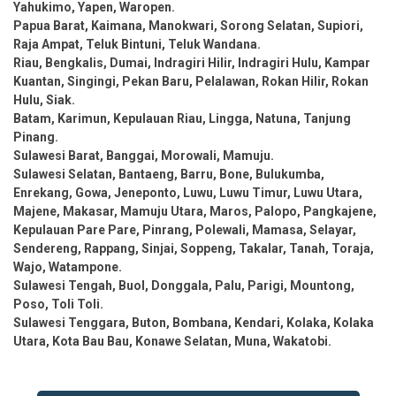
Yahukimo, Yapen, Waropen.
Papua Barat, Kaimana, Manokwari, Sorong Selatan, Supiori,
Raja Ampat, Teluk Bintuni, Teluk Wandana.
Riau, Bengkalis, Dumai, Indragiri Hilir, Indragiri Hulu, Kampar
Kuantan, Singingi, Pekan Baru, Pelalawan, Rokan Hilir, Rokan
Hulu, Siak.
Batam, Karimun, Kepulauan Riau, Lingga, Natuna, Tanjung
Pinang.
Sulawesi Barat, Banggai, Morowali, Mamuju.
Sulawesi Selatan, Bantaeng, Barru, Bone, Bulukumba,
Enrekang, Gowa, Jeneponto, Luwu, Luwu Timur, Luwu Utara,
Majene, Makasar, Mamuju Utara, Maros, Palopo, Pangkajene,
Kepulauan Pare Pare, Pinrang, Polewali, Mamasa, Selayar,
Sendereng, Rappang, Sinjai, Soppeng, Takalar, Tanah, Toraja,
Wajo, Watampone.
Sulawesi Tengah, Buol, Donggala, Palu, Parigi, Mountong,
Poso, Toli Toli.
Sulawesi Tenggara, Buton, Bombana, Kendari, Kolaka, Kolaka
Utara, Kota Bau Bau, Konawe Selatan, Muna, Wakatobi.
Post