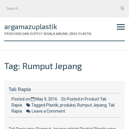
Skip
Search
to
for:
content
argamazuplastik
PRODUSEN DAN SUPPLY SEGALA MACAM JENIS PLASTIK
Tag:
Rumput Jepang
Tali Rapia
Posted on
May 9, 2016
Posted in
Product Tali
Rapia
Tagged
Plastik
,
produksi
,
Rumput Jepang
,
Tali
on
Rapia
Leave a Comment
Tali
Rapia