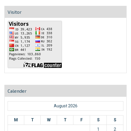
Visitor
Calender
August 2026
M
T
W
T
F
S
S
1
2