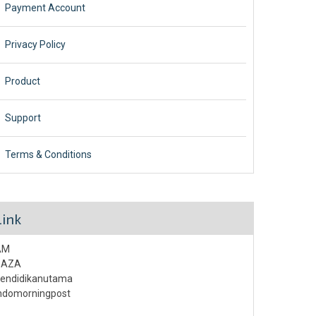
Payment Account
Privacy Policy
Product
Support
Terms & Conditions
Link
AM
GAZA
endidikanutama
ndomorningpost