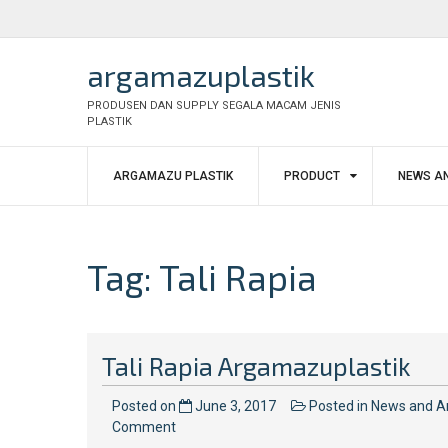
Skip
to
content
argamazuplastik
PRODUSEN DAN SUPPLY SEGALA MACAM JENIS
PLASTIK
ARGAMAZU PLASTIK
PRODUCT
NEWS AN
Tag:
Tali Rapia
Tali Rapia Argamazuplastik
Posted on
June 3, 2017
Posted in
News and Ar
on
Comment
Tali