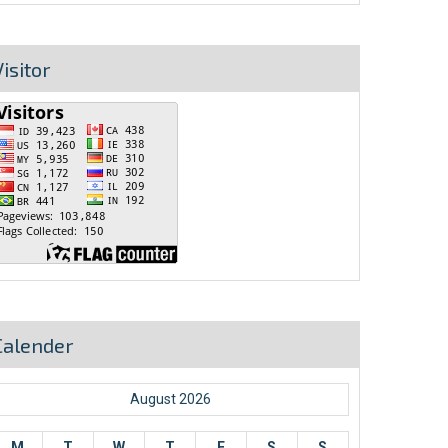
isitor
Calender
August 2026
M
T
W
T
F
S
S