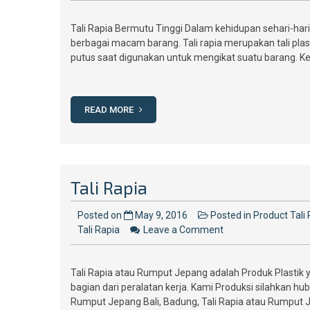
Rapia
Tali Rapia Bermutu Tinggi Dalam kehidupan sehari-hari
Argamazuplastik
berbagai macam barang. Tali rapia merupakan tali pla
putus saat digunakan untuk mengikat suatu barang. Keg
READ MORE
Tali Rapia
Posted on
May 9, 2016
Posted in
Product Tali
on
Tali Rapia
Leave a Comment
Tali
Rapia
Tali Rapia atau Rumput Jepang adalah Produk Plastik 
bagian dari peralatan kerja. Kami Produksi silahkan hub
Rumput Jepang Bali, Badung, Tali Rapia atau Rumput 