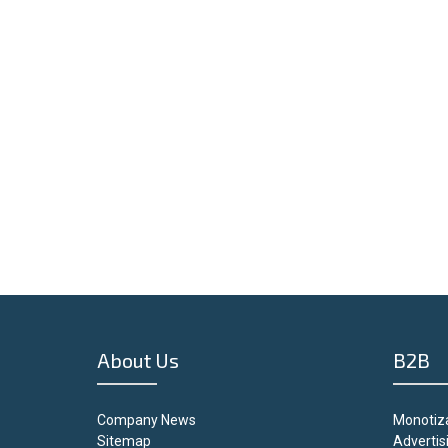
About Us
B2B
Company News
Monotiza
Sitemap
Advertis